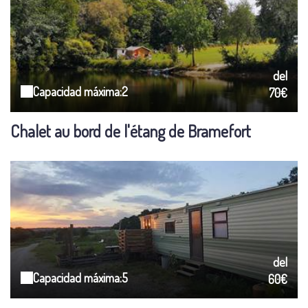
del
Capacidad máxima:2
70€
Chalet au bord de l'étang de Bramefort
del
Capacidad máxima:5
60€