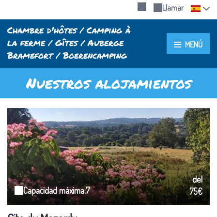
Llamar
Chambre d'hôtes / Camping à
la ferme / Gîtes / Auberge
MENÚ
Bramefort / Boerencamping
Nuestros alojamientos
del
Capacidad máxima:7
75€