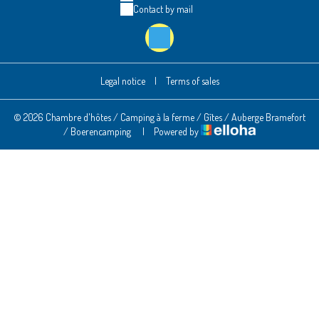
Contact by mail
Legal notice
|
Terms of sales
© 2026 Chambre d'hôtes / Camping à la ferme / Gîtes / Auberge Bramefort
/ Boerencamping
|
Powered by