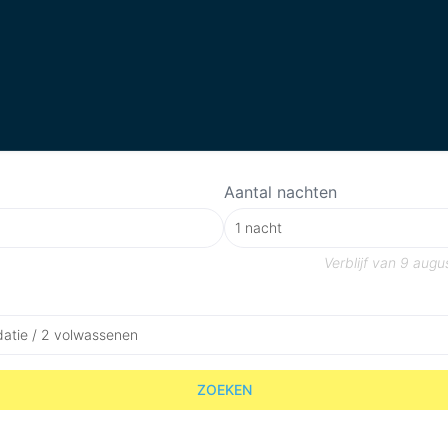
Aantal nachten
Verblijf van
9 augu
atie / 2 volwassenen