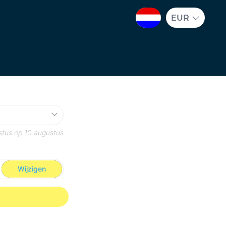
EUR
stus
op
10 augustus
Wijzigen