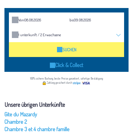
Von
bis
1
unterkunft /
2
Erwachsene
SUCHEN
Click & Collect
100% sichere Buchung, beste Preise garantiert, sofortige Bestätigung
Zahlung gesichert durch
Unsere übrigen Unterkünfte
Gite du Mazardy
Chambre 2
Chambre 3 et 4 chambre famille