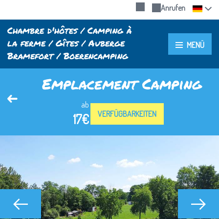
Anrufen
Chambre d'hôtes / Camping à
la ferme / Gîtes / Auberge
MENÜ
Bramefort / Boerencamping
Emplacement Camping
ab
VERFÜGBARKEITEN
17€